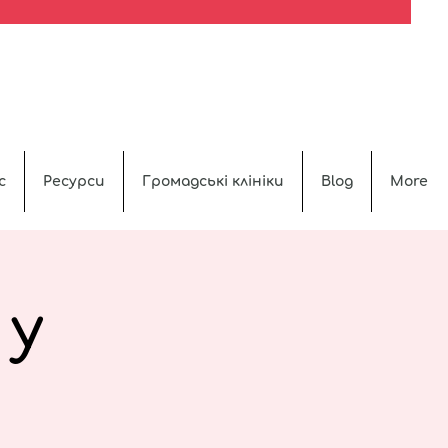
с
Ресурси
Громадські клініки
Blog
More
 у