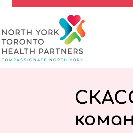
СКАСО
коман