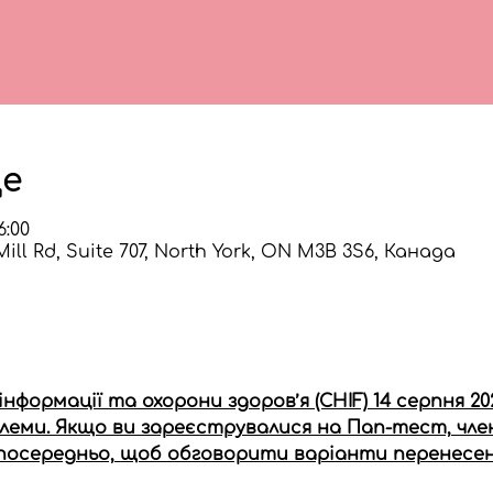
це
6:00
ll Rd, Suite 707, North York, ON M3B 3S6, Канада
інформації та охорони здоров’я (CHIF) 14 серпня 
блеми. Якщо ви зареєструвалися на Пап-тест, чле
зпосередньо, щоб обговорити варіанти перенесенн