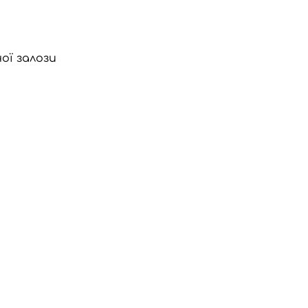
ої залози
ТРОННА ПОШТА
nygh.on.ca