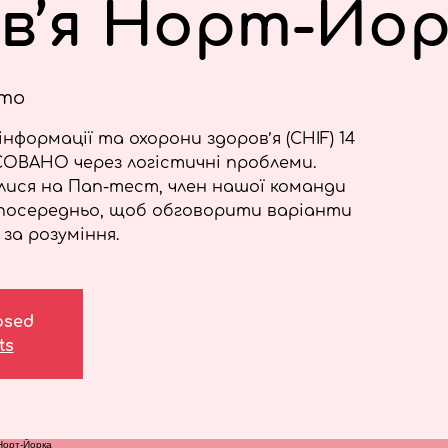
в’я Норт-Йор
то
нформації та охорони здоров’я (CHIF) 14
СОВАНО через логістичні проблеми.
ися на Пап-тест, член нашої команди
зпосередньо, щоб обговорити варіанти
за розуміння.
losed
ts