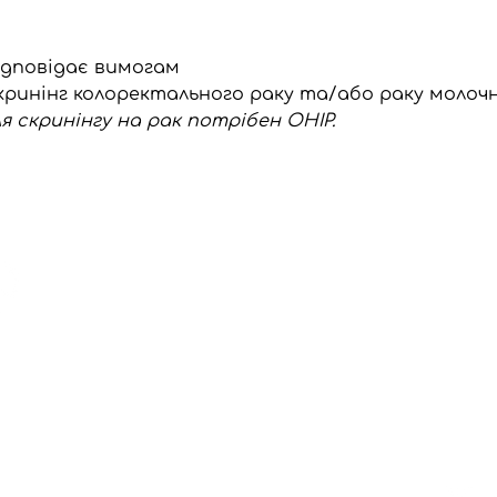
ідповідає вимогам
ринінг колоректального раку та/або раку молочн
ля скринінгу на рак потрібен OHIP.
ЕЛЕК
nythp@