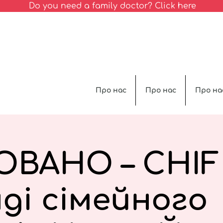
Do you need a family doctor? Click here
Про нас
Про нас
Про на
ВАНО – CHIF
ді сімейного