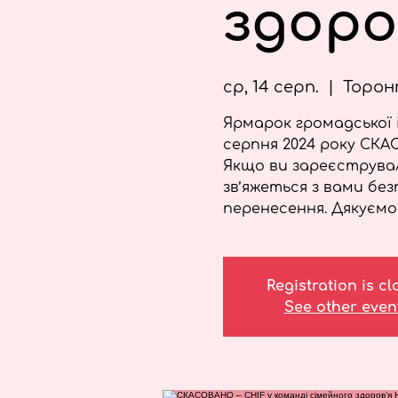
здоро
ср, 14 серп.
  |  
Торон
Ярмарок громадської і
серпня 2024 року СКА
Якщо ви зареєструвал
зв’яжеться з вами бе
перенесення. Дякуємо 
Registration is c
See other even