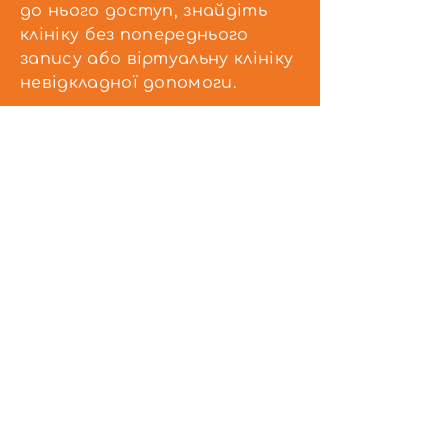
до нього доступ, знайдіть
клініку без попереднього
запису або віртуальну клініку
невідкладної допомоги.
Знайти ресурси
Ресурси в громаді
Віртуальні та особисті
ресурси, які допоможуть вам
отримати необхідну
допомогу саме тоді, коли
вона вам потрібна.
Знайти ресурси