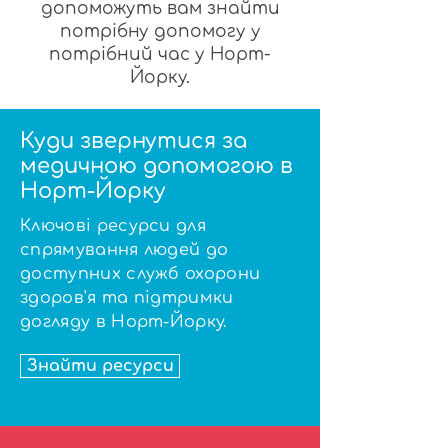
допоможуть вам знайти
потрібну допомогу у
потрібний час у Норт-
Йорку.
Куди звернутися за
медичною допомогою в
Норт-Йорку
Ключові ресурси для
спрямування людей до
доступних служб охорони
здоров'я та підтримки
догляду в Норт-Йорку.
Знайти ресурси