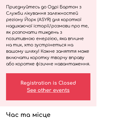
Приєднуйтесь до Одрі Бартон з
Служби лікування залежностей
регіону Йорк (ASYR) для короткої
надихаючої історії/розмови про те,
як розпочати тиждень з
позитивною енергією, яка вплине
на тих, хто зустрінеться на
вашому шляху! Кожне заняття може
включати коротку творчу вправу
або коротке фізичне навантаження.
Registration is Closed
See other events
Час та місце
17 трав. 2021 р., 12:00 – 12:15
Вебінар з питань оздоровлення для